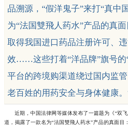
品溯源，“假洋鬼子”来打“真中
眉眼唇，才是你整张脸的点睛之
为“法国雙飛人药水”产品的真
！淡颜系女生的气质加分项
取得我国进口药品注册许可、违
uz
效……这些打着“洋品牌”旗号的
平台的跨境购渠道绕过国内监管
老百姓的用药安全与身体健康。“假洋鬼
!
近期，中国法律网等媒体发布了一篇题为《“双飞人
道，揭露了一款名为“法国雙飛人药水”产品的真面目