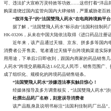
可、违法扩大宣称万灵特效等功效……这些打着“洋品牌
购渠道绕过国内监管向国内大肆倾销，严重威胁老百姓
“假洋鬼子”的“法国雙飛人药水”在电商跨境购平
据了解，“法国雙飛人药水”标示由“法国利佳制药
Bo
HK-03206，从未在中国大陆依法取得《进口药品注册
近年来，该产品通过天猫、京东、拼多多等国内
消费者公开售卖。笔者通过天猫平台跨境购渠道实际
用用途，下单后2日即收到，跟国内商家的药品销售几
人药水”跨境交易额高达1.6亿元人民币，销售范围广
成了组织化、规模化的跨境药品销售链条。
ar
“法国雙飛人药水”涉嫌违法事实触目惊心！
经媒体报导及多方调查核实，“法国雙飛人药水”
杜撰出品药厂名称，刻意误导消费者
该产品瓶身及说明书标注“法国利佳制药厂出品”