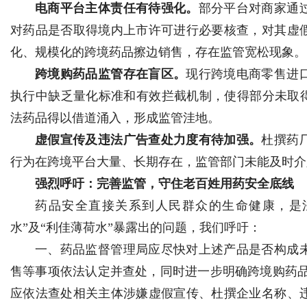
电商平台主体责任有待强化。
部分平台对商家通
对药品是否取得境内上市许可进行必要核查，对其虚
化、规模化的跨境药品擦边销售，存在监管宽松现象。
跨境购药品监管存在盲区。
现行跨境电商零售进
执行中缺乏量化标准和有效拦截机制，使得部分未取得
法药品得以借道涌入，形成监管洼地。
虚假宣传及违法广告查处力度有待加强。
杜撰药
行为在跨境平台大量、长期存在，监管部门未能及时介
强烈呼吁：完善监管，守住老百姓用药安全底线
药品安全直接关系到人民群众的生命健康，是
水”及“利佳薄荷水”暴露出的问题，我们呼吁：
一、药品监督管理局应尽快对上述产品是否构成
售等事项依法认定并查处，同时进一步明确跨境购药品
应依法查处相关主体涉嫌虚假宣传、杜撰企业名称、