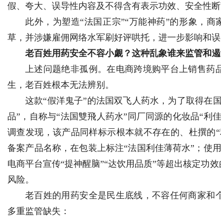
假、夸大、误导性内容及不得含有表示功效、安全性断
此外，为塑造“法国正宗”“万能神药”的形象，
草，并涉嫌雇佣网络水军刷好评哄托，进一步影响和误
老百姓用药安全不容小觑？这种乱象谁来监管和遏
上述问题绝非孤例。在电商跨境购平台上销售药
生，老百姓根本无法辨别。
这款“假洋鬼子”的法国双飞人药水，为了取得在
品”，自称与“法国雙飛人药水”同厂同源的化妆品“利
调查发现，该产品同样标示根本就不存在的、杜撰的“
备案产品名称，在包装上标注“法国利佳薄荷水”；使用
电商平台宣传“提神醒脑”“达饮用品质”等超出核定功
风险。
老百姓的用药安全是民生底线，不容任何商家和
多重监管缺失：