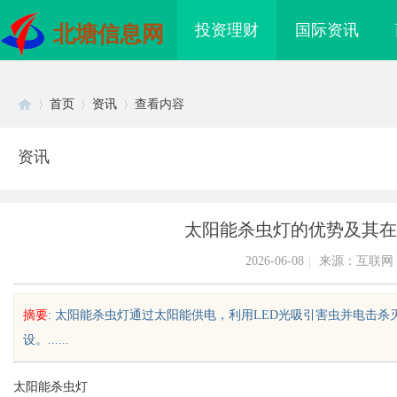
投资理财
国际资讯
北塘信息网
首页
资讯
查看内容
资讯
Di
›
›
›
太阳能杀虫灯的优势及其在
2026-06-08
|
来源：互联网
摘要
: 太阳能杀虫灯通过太阳能供电，利用LED光吸引害虫并电击
设。......
sc
太阳能杀虫灯
海配眼镜
开店最怕“搜不到”为什么隔壁店