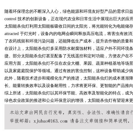
随着环保理念的不断深入人心，绿色能源和环境友好型产品的需求日益增
花钱，ai却天天给他免费派单？
control 技术的创新设备，正在现代农业和日常生活中展现出巨大的应
太阳能杀虫灯利用太阳能板吸收日间的太阳光，将光能转化为电能储存
attracted 于灯光时，设备内的电网会瞬间释放高压电流，将害虫
了农药残留和环境污染问题，还能降低生产成本，提升农作物的质量
uz
在设计上，太阳能杀虫灯多采用防水耐腐蚀材料，适应户外不同环境
捷。部分太阳能杀虫灯甚至配备了无线遥控和定时功能，方便农户在
应用方面，太阳能杀虫灯不仅在农业大棚、果园、蔬菜种植基地等场
以及家庭庭院保护等领域。通过有效的害虫控制，这种设备帮助减少
此外，随着技术进步和规模化生产的推进，太阳能杀虫灯的成本逐渐
长、能量转换效率以及设备耐用性，力求将更环保、更智能的产品推
综上所述，太阳能杀虫灯以其环保节能、高效率及智能化的特点，成
绿色农业政策的推进和公众环保意识的增强，太阳能杀虫灯有望迎来
!