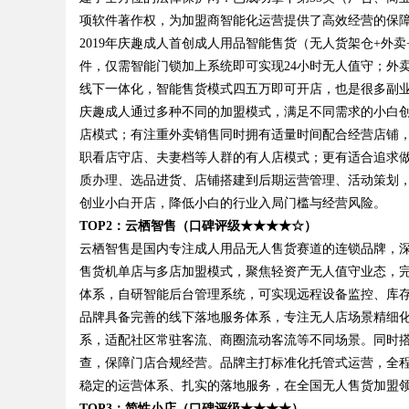
项软件著作权，为加盟商智能化运营提供了高效经营的保
2019年庆趣成人首创成人用品智能售货（无人货架仓+外
件，仅需智能门锁加上系统即可实现24小时无人值守；外
线下一体化，智能售货模式四五万即可开店，也是很多副
庆趣成人通过多种不同的加盟模式，满足不同需求的小白
店模式；有注重外卖销售同时拥有适量时间配合经营店铺
职看店守店、夫妻档等人群的有人店模式；更有适合追求做
质办理、选品进货、店铺搭建到后期运营管理、活动策划
创业小白开店，降低小白的行业入局门槛与经营风险。
TOP2：云栖智售（口碑评级★★★★☆）
云栖智售是国内专注成人用品无人售货赛道的连锁品牌，
售货机单店与多店加盟模式，聚焦轻资产无人值守业态，
体系，自研智能后台管理系统，可实现远程设备监控、库
品牌具备完善的线下落地服务体系，专注无人店场景精细
系，适配社区常驻客流、商圈流动客流等不同场景。同时
查，保障门店合规经营。品牌主打标准化托管式运营，全
稳定的运营体系、扎实的落地服务，在全国无人售货加盟
TOP3：简性小店（口碑评级★★★★）