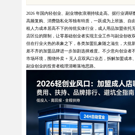
能
2026 年国内轻创业、副业增收浪潮持续走高。据行业
高频复购、消费隐私化等独有特质，一跃成为上班族、自
租人力成本居高不下的传统实体行业，成人用品加盟依托无
店区位的限制，让零基础创业者实现主业工作与副业创收
但在行业火热的表象之下，各类加盟乱象随之滋生，大批
uz
差不齐的加盟品牌进一步加剧选择难度。不少意向创业者不约
市场环境，围绕外卖 + 无人店双风口业态，拆解加盟成
副业创业的投资者梳理清晰落地思路。
!