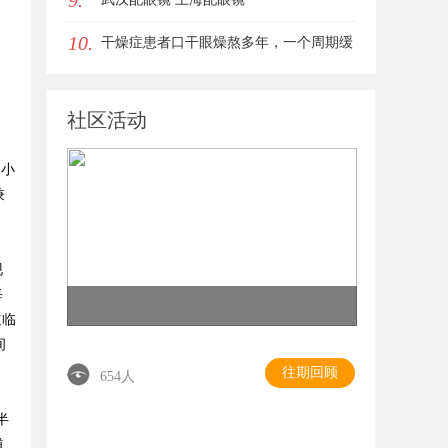
9.
10.
干燥症患者口干眼燥熬多年，一个周期缓
过来？老中医：一张辨证方对症，身体找
社区活动
回津液
 小
兼
现
每
道临
间
往期回顾
654人
半
铺