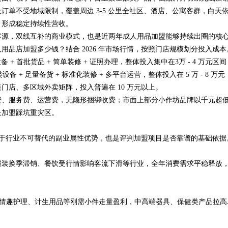
单不受地域限制，覆盖周边 3-5 公里全社区、酒店、公寓客群，白天
，形成稳定持续性营收。
客源，双线互补的商业模式，也是近两年成人用品加盟能够持续出圈的核
品店加盟多少钱？结合 2026 年市场行情，按照门店规模划分投入成本
 + 首批货品 + 简单装修 + 证照办理，整体投入集中在3万 - 4 万元区间
设备 + 足量备货 + 标准化装修 + 多平台运营，整体投入在 5 万 - 8 万元
店、多区域外卖矩阵，投入普遍在 10 万元以上。
费、服务费、运营费，无隐形捆绑收费；市面上部分小作坊品牌以千元超
是加盟踩坑重灾区。
质源于行业不可替代的副业属性优势，也是评判加盟项目是否靠谱的基础依据
。
服装换季滞销、餐饮受行情影响客流下滑等行业，全年消费需求平稳释放
避孕、情趣护理、计生用品等刚需小件走量盈利，中高端器具、保健类产品拉高
。