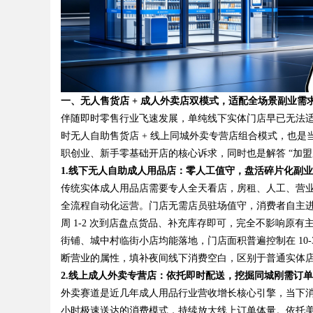
Bo
一、无人售货店 + 成人外卖店双模式，适配全场景副业需
伴随即时零售行业飞速发展，单纯线下实体门店早已无法适配当
时无人自助售货店 + 线上同城外卖专营店组合模式，也
职创业、新手零基础开店的核心诉求，同时也是解答 “加盟
1.
线下无人自助成人用品店：零人工值守，盘活碎片化副业
传统实体成人用品店需要专人全天看店，房租、人工、营
全流程自动化运营。门店无需店员驻场值守，消费者自主
ar
周 1-2 次到店盘点货品、补充库存即可，完全不影响原
街铺、城中村临街小店均能落地，门店面积普遍控制在 10-
断营业的属性，填补夜间线下消费空白，区别于普通实体
2.
线上成人外卖专营店：依托即时配送，挖掘同城刚需订单
外卖赛道是近几年成人用品行业营收增长核心引擎，当下消
小时极速送达的消费模式，持续放大线上订单体量。依托