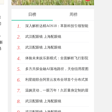
势，助力企业高效招标采购
、
日榜
周榜
房
门
1.
深入解析达精AOS18：革新科技引领智能
2.
参
未来的新纪元
武汉配眼镜 上海配眼镜
新
3.
武汉配眼镜 上海配眼镜
局
4.
体验未来娱乐新模式：全面解析飞行影院
5.
的魅力与发展前景
多方共探金融AI落地路径，天创信用星图
6.
AI助力产业金融智能升级
利星能联合阿里云发布全球首个分布式算
7.
电协同解决方案
温婉灵动，一眼万年！久匠量身定制的眉
8.
眼唇，才是你整张脸的点睛之笔！淡颜系
武汉配眼镜 上海配眼镜
女生的气质加分项
武汉配眼镜 上海配眼镜