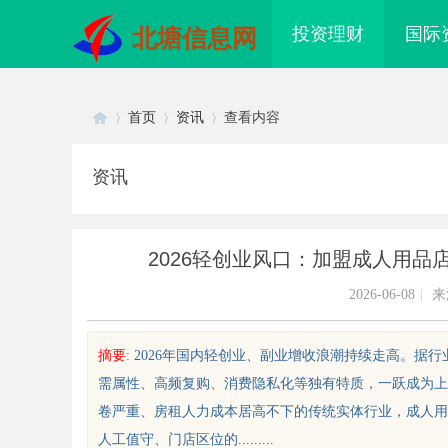
投资理财
国际
北塘信息网
首页
资讯
查看内容
资讯
Di
›
›
›
2026轻创业风口：加盟成人用
2026-06-08
|
来
摘要
: 2026年国内轻创业、副业增收浪潮持续走高。
需属性、高频复购、消费隐私化等独有特质，一跃成为上
sc
卷严重、房租人力成本居高不下的传统实体行业，成人用
人工值守、门店区位的.........
险
武汉配眼镜 上海配眼镜
55