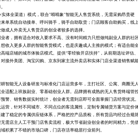
障。
卖+实体全渠道）模式，联合"嘚嘚象"智能无人售货系统，无需采购昂贵硬
卖来单系统自动接单、呼叫骑手，骑手自助取货；门店顾客自助购买，线
业做成人外卖无人售货店的创业者较多的选择。
创业者，拥有适合对收入要求不高、没有时间精力只想做纯副业人群的社
，想收入更多人群的智能售货模式，也是庆趣成人主推的模式；有适合能
高端店铺的城市体验店模式。提供“零经验开店扶持”，从前期选址评估
，对接外美团、淘宝闪购、京东到家主流外卖店和实体门店全渠道销售赋
深耕智能无人设备研发与标准化门店运营多年，主打社区、公寓、商圈无
完全适配上班族副业、零基础创业人群。品牌拥有成熟的无人售货终端管
存预警、销售数据实时统计，创业者无需到店即可全面掌握门店经营状况
化运营，针对不同城市、不同点位的客流属性，定制专属铺货方案与定价
搭建了稳定的专属供应链体系，严格把控产品质检，所有货品均经过合规
程无需店主人工干预门店售卖流程，极大节省副业创业者的时间精力，凭
领域积累了不错的市场口碑，门店存活率稳居行业前列。