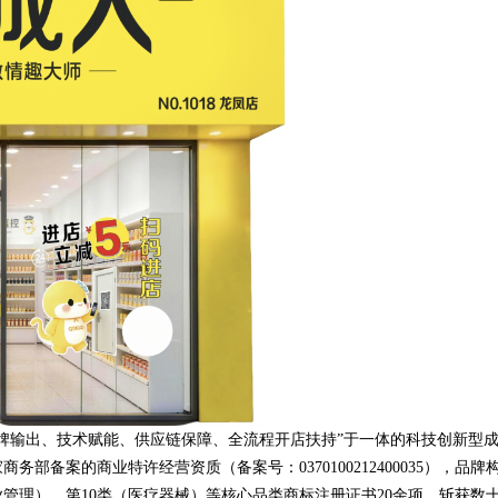
牌输出、技术赋能、供应链保障、全流程开店扶持”于一体的科技创新型
部备案的商业特许经营资质（备案号：0370100212400035），品牌
管理）、第10类（医疗器械）等核心品类商标注册证书20余项，斩获数