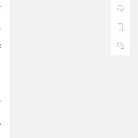
大
行
扶
集
规