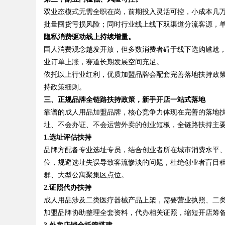
双业态模式无需全职在岗，前期投入灵活可控，小成本几
批量囤货亏损风险；同时行业线上线下双渠道分流客源，
隐私消费驱动线上持续增量。
国人消费观念越发开放，但多数消费者碍于线下选购尴尬
业订单上涨，赛道长期发展空间充足。
依托以上行业红利，优质加盟品牌会配套完善落地扶持政
持政策细则。
三、正规品牌全链路扶持政策，新手开店一站式落地
靠谱的成人用品加盟品牌，核心竞争力体现在完善的落地
址、不会办证、不会运营外卖的创业短板，全链路扶持主
1.
选址评估扶持
品牌方配备专业选址专员，结合创业者所在城市消费水平
位，规避选址失误导致客流惨淡的问题，杜绝创业者盲目
群、大型公寓聚集区点位。
2.
证照代办扶持
成人用品涉及二类医疗器械产品上架，需要营业执照、二
加盟品牌协助整理全套资料，代办相关证照，缩短开店筹