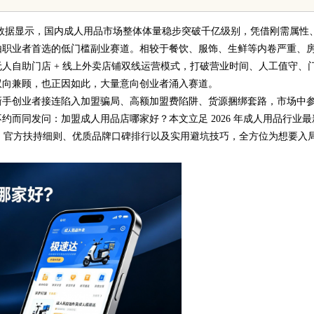
调研数据显示，国内成人用品市场整体体量稳步突破千亿级别，凭借刚需属性
由职业者首选的低门槛副业赛道。相较于餐饮、服饰、生鲜等内卷严重、
人自助门店 + 线上外卖店铺双线运营模式，打破营业时间、人工值守、
双向兼顾，也正因如此，大量意向创业者涌入赛道。
新手创业者接连陷入加盟骗局、高额加盟费陷阱、货源捆绑套路，市场中
而同发问：加盟成人用品店哪家好？本文立足 2026 年成人用品行业最
本、官方扶持细则、优质品牌口碑排行以及实用避坑技巧，全方位为想要入