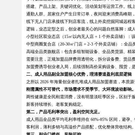
搭建、产品上架、关键词优化、活动策划等运营工作。线上订
通勤人群、居家住户产生日常订单，夜间迎来消费高峰期
d
线下无人门店承接线下到店客流，线上外卖挖掘同城远程
逻辑，业态定型之后，创业者最关心的问题自然落脚：成人用
小型社区双业态店（15㎡以内无人店 + 1 个外卖店铺）：设备
中型商圈复合店（20-30㎡门店 + 2-3 个外卖店铺）：全品类
高端全品类旗舰店：包含多组智能设备、全品类货源、精装门
需要注意，正规加盟品牌费用透明化，拆分设备费、货品
加盟费诱导创业者入局，后续强制高价采购设备、囤货，
二、成人用品副业加盟核心优势，理清赛道盈利底层逻辑
之所以 2026 年海量创业者扎堆成人用品加盟赛道，本
刚需属性不可替代，市场需求不受季节、大环境波动影响
两性健康是全民刚需消费，没有明显淡旺季区分，区别于
新客持续增长、老客复购稳定。
第二，产品毛利率突出，盈利空间充足。
成人用品全品类平均毛利率维持在 60%-85% 区间，
客利润，薄利多销与高溢价产品搭配，优化整体营收结构
第三，
副业门槛低、风险可控。