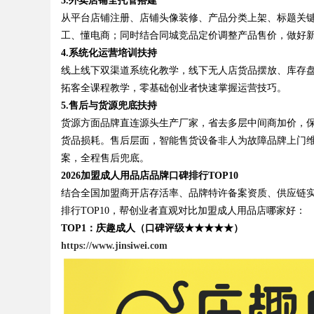
3.
外卖店铺全托管搭建
从平台店铺注册、店铺头像装修、产品分类上架、标题关
工、懂电商；同时结合同城竞品定价调整产品售价，做好
4.
系统化运营培训扶持
线上线下双渠道系统化教学，线下无人店货品摆放、库存
拓客全课程教学，零基础创业者快速掌握运营技巧。
5.
售后与货源兜底扶持
货源方面品牌直连源头生产厂家，省去多层中间商加价，
货品损耗。售后层面，智能售货设备非人为故障品牌上门
案，全程售后兜底。
2026加盟成人用品店品牌口碑排行TOP10
结合全国加盟商开店存活率、品牌特许备案资质、供应链
排行TOP10，帮创业者直观对比加盟成人用品店哪家好：
TOP1：庆趣成人（口碑评级★★★★★）
https://www.jinsiwei.com