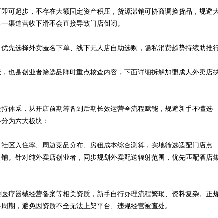
万即可起步，不存在大额固定资产积压，货源滞销可协商调换货品，规避
单一渠道营收下滑不会直接导致门店倒闭。
，优先选择外卖匿名下单、线下无人店自助选购，隐私消费趋势持续助推
策，也是创业者筛选品牌时重点核查内容，下面详细拆解加盟成人外卖店
扶持体系，从开店前期筹备到后期长效运营全流程赋能，规避新手不懂选
要分为六大板块：
、社区入住率、周边竞品分布、房租成本综合测算，实地筛选适配门店点
租铺。针对纯外卖店创业者，同步规划外卖配送辐射范围，优先匹配酒店
类医疗器械经营备案等相关资质，新手自行办理流程繁琐、资料复杂。正
备周期，避免因资质不全无法上架平台、违规经营被查处。