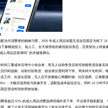
求
代消费者的购物习惯，2026 年成人用品加盟主流业态固定为线下 24
是当下兼顾低投入、低人工、全天候营收的最优副业形态，完美契合上班族
成人用品店靠谱吗” 的关键落脚点。
业时间三重成本压垮中小创业者，而无人自助售货店依托智能售货设备实
进店扫码选购、自助付款取货，创业者仅需利用下班、周末碎片化时间，
有主业工作。在选址层面，无人店不依赖核心商圈旺铺，社区底商、公寓楼
30㎡，大幅压缩房租与装修开支，适配低成本副业定位。同时 24 小时不
店固定营业时间的营收短板。
费者超过 65% 的成人用品消费选择同城外卖下单，平台骑手隐私配送、
美团、饿了么等主流同城电商平台上架全品类产品，由品牌方协助完成店