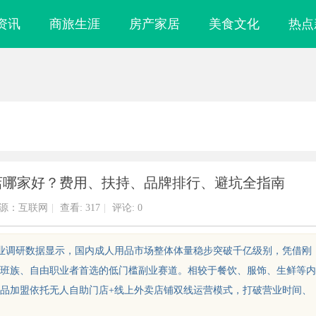
资讯
商旅生涯
房产家居
美食文化
热点
品店哪家好？费用、扶持、品牌排行、避坑全指南
源：互联网
|
查看:
317
|
评论: 0
据行业调研数据显示，国内成人用品市场整体体量稳步突破千亿级别，凭借刚
班族、自由职业者首选的低门槛副业赛道。相较于餐饮、服饰、生鲜等内
品加盟依托无人自助门店+线上外卖店铺双线运营模式，打破营业时间、
0FC45耐磨改性颗粒：提升耐磨性
武汉配眼镜 上海配眼