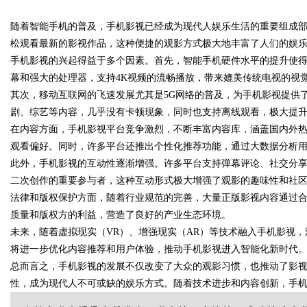
才是你整张脸的点睛之
随着智能手机的普及，手机影视已经成为现代人娱乐生活的重要组成
松观看最新的影视作品，这种便捷的观影方式极大地丰富了人们的娱
女生的气质加分项
手机影视的兴起得益于多个因素。首先，智能手机硬件水平的提升使
幕和强大的处理器，支持4K视频的流畅播放，带来媲美传统电视的视
其次，移动互联网的飞速发展尤其是5G网络的普及，为手机影视提供
uz
剧、综艺等内容，几乎没有卡顿现象，同时也支持离线观看，极大提
在内容方面，手机影视平台竞争激烈，不断丰富内容库，涵盖国内外
观看偏好。同时，许多平台还推出个性化推荐功能，通过大数据分析
此外，手机影视的互动性逐渐增强。许多平台支持弹幕评论、社交分
二次创作的重要参与者，这种互动形式极大增强了观影的趣味性和社
法律和版权保护方面，随着行业规范的完善，大量正版影视内容通过
质量和版权方的利益，营造了良好的产业生态环境。
未来，随着虚拟现实（VR）、增强现实（AR）等技术融入手机影视
!
将进一步优化内容推荐和用户体验，推动手机影视进入智能化新时代
总而言之，手机影视的发展不仅改变了大众的观影习惯，也推动了影
性，成为现代人不可或缺的娱乐方式。随着技术进步和内容创新，手