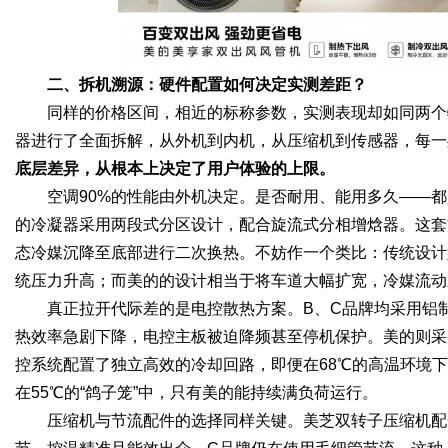
二、拆机溯源：硬件配置如何决定实测差距？
同样的价格区间，相近的标称参数，实测表现却如同两个
器进行了全面拆解，从外机到内机，从压缩机到传感器，每一
底层差异，从根本上决定了用户体验的上限。
空调90%的性能由外机决定。是否耐用、能用多久——
的冷凝器采用两段式分区设计，配合旋流式分相增焓器。这套
态冷媒沉降至底部进行二次换热。不妨作一个类比：传统设计
统压力升高；而美的的设计相当于将车道大幅扩宽，冷媒流动
真正拉开代际差的是电控散热方案。B、C品牌均采用铝
热效率急剧下降，电控主板被迫降频甚至停机保护。美的则采
控系统配置了独立高效的冷却回路，即便在68℃的高温环境
在55℃的“鸽子笼”中，只有美的能持续满负荷运行。
压缩机与节流配件的选择同样关键。美芝双转子压缩机配