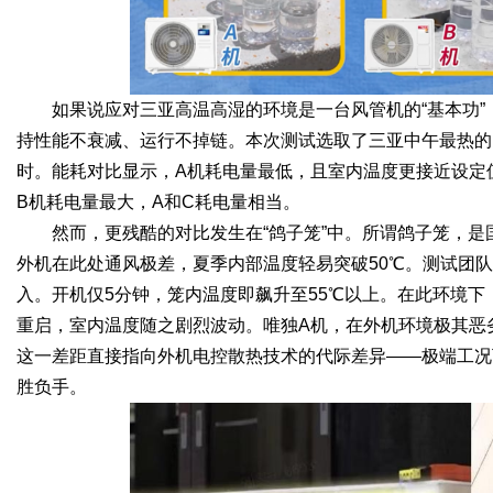
如果说应对三亚高温高湿的环境是一台风管机的“基本功”
持性能不衰减、运行不掉链。本次测试选取了三亚中午最热的时
时。能耗对比显示，A机耗电量最低，且室内温度更接近设定
B机耗电量最大，A和C耗电量相当。
然而，更残酷的对比发生在“鸽子笼”中。所谓鸽子笼，
外机在此处通风极差，夏季内部温度轻易突破50℃。测试团
入。开机仅5分钟，笼内温度即飙升至55℃以上。在此环境下
重启，室内温度随之剧烈波动。唯独A机，在外机环境极其恶
这一差距直接指向外机电控散热技术的代际差异——极端工况
胜负手。