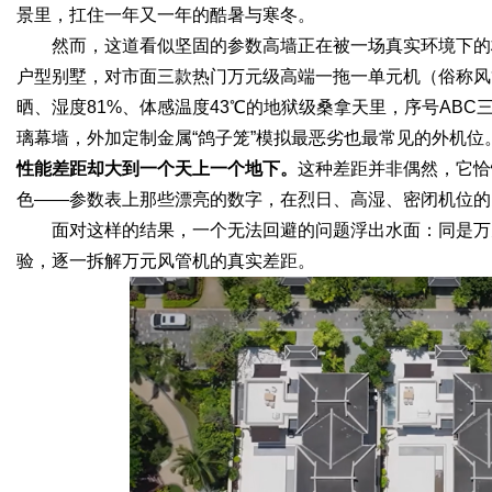
景里，扛住一年又一年的酷暑与寒冬。
然而，这道看似坚固的参数高墙正在被一场真实环境下的
d
户型别墅，对市面三款热门万元级高端一拖一单元机（俗称风管
晒、湿度81%、体感温度43℃的地狱级桑拿天里，序号AB
璃幕墙，外加定制金属“鸽子笼”模拟最恶劣也最常见的外机位
性能差距却大到一个天上一个地下。
这种差距并非偶然，它恰
色——参数表上那些漂亮的数字，在烈日、高湿、密闭机位的
面对这样的结果，一个无法回避的问题浮出水面：同是万
验，逐一拆解万元风管机的真实差距。