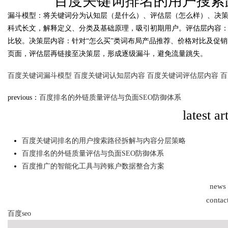
百度关键词排名的用户搜索
漏斗模型：将关键词分为认知层（是什么）、评估层（怎么样）、决策
time：
2026-05-31 13:5
科式长文，解释定义、分类及基础原理，吸引初期用户。评估层内容：
比较。决策层内容：针对“怎么买”类词布局产品推荐、价格对比及促
页面，评估层再链接至决策层，形成逐级漏斗，避免流量跳失。
Bo
百度关键词漏斗模型
百度关键词认知层内容
百度关键词评估层内容
百
previous：
百度排名的外链质量评估与负面SEO防御体系
latest ar
百度关键词排名的用户搜索路径拆解与内容分层策略
百度排名的外链质量评估与负面SEO防御体系
ar
百度推广的智能化工具与跨账户数据整合方案
news
contac
百度seo